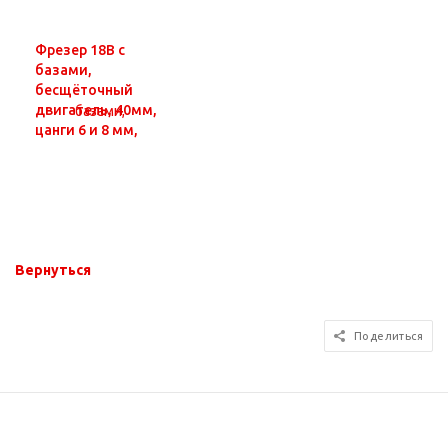
Фрезер 18В c
базами,
бесщёточный
двигатель, 40мм,
цанги 6 и 8 мм,
STAVR SR 18BL-
3SET (без АКБ и
ЗУ, сумка)
Вернуться
Поделиться