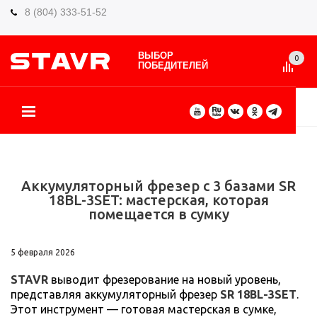
8 (804) 333-51-52
ВЫБОР
0
ПОБЕДИТЕЛЕЙ
О БРЕНДЕ
КАТАЛОГ ТОВАРОВ
ВИДЫ РАБОТ
ГДЕ КУПИТЬ
СЕРВИС
ПАРТНЁРАМ
КОНТАКТЫ
ЕЩЕ
Аккумуляторный фрезер с 3 базами SR
18BL-3SET: мастерская, которая
помещается в сумку
5 февраля 2026
STAVR
выводит фрезерование на новый уровень,
представляя аккумуляторный фрезер
SR 18BL-3SET
.
Этот инструмент — готовая мастерская в сумке,