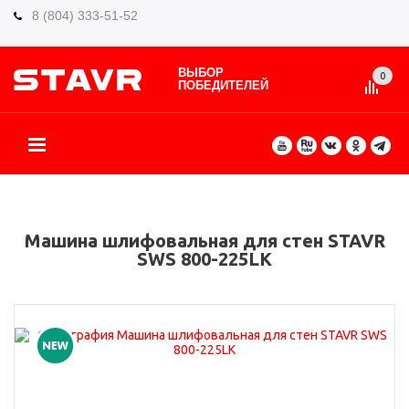
8 (804) 333-51-52
ВЫБОР
0
ПОБЕДИТЕЛЕЙ
О БРЕНДЕ
КАТАЛОГ ТОВАРОВ
ВИДЫ РАБОТ
ГДЕ КУПИТЬ
СЕРВИС
ПАРТНЁРАМ
КОНТАКТЫ
ЕЩЕ
Машина шлифовальная для стен STAVR
SWS 800-225LK