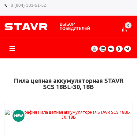
8 (804) 333-51-52
ВЫБОР
0
ПОБЕДИТЕЛЕЙ
О БРЕНДЕ
КАТАЛОГ ТОВАРОВ
ВИДЫ РАБОТ
ГДЕ КУПИТЬ
СЕРВИС
ПАРТНЁРАМ
КОНТАКТЫ
ЕЩЕ
Пила цепная аккумуляторная STAVR
SCS 18BL-30, 18В